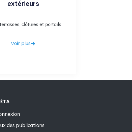
extérieurs
 terrasses, clôtures et portails
Voir plus
ÉTA
onnexion
lux des publications